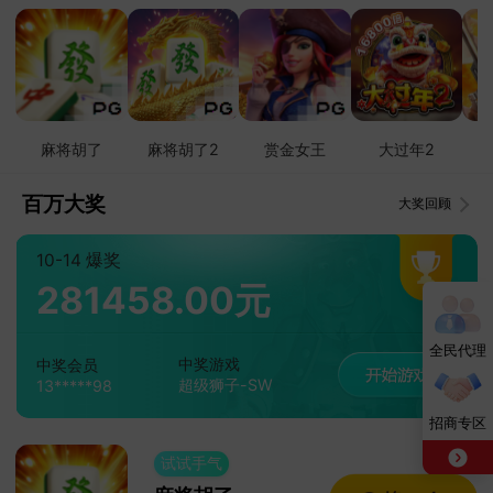
易记域名:
https://www.n1x6q9m3p7k5v8t4r2w.vip
麻将胡了
麻将胡了2
赏金女王
大过年2
百万大奖
大奖回顾
06-16 爆奖
1531314.73元
全民代理
中奖游戏
中奖会员
年年有余-PT
19*****in
招商专区
试试手气